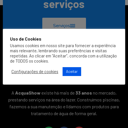
serviços
Serviços
Uso de Cookies
Usamos cookies em nosso site para fornecer a experiência
mais relevante, lembrando suas preferências e visitas
repetidas. Ao clicar em “Aceitar”, concorda com a utilização
de TODOS os cookies.
Configurações de cookies
Aceitar
A
AcquaShow
existe há mais de
33 anos
no mercado,
prestando serviços na área do lazer. Construímos piscinas,
fazemos a sua manutenção e lidamos com produtos para
tratamento de água de forma geral.