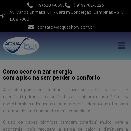
(19) 3207-0555
(19) 99762-6223
Av. Carlos Grimaldi, 611 - Jardim Conceição, Campinas - SP,
13091-000
contato@acquashow.com.br
Como economizar energia
com a piscina sem perder o conforto
A piscina pode ser sinônimo de lazer sem pesar na conta de
energia. O primeiro passo é utilizar equipamentos eficientes,
como bombas adequadas e com temporizadores, que otimizam
o tempo de funcionamento sem desperdícios.
O uso de capas térmicas também contribui muito para a
economia, pois reduzem a perda de calor e diminuem a