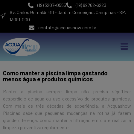
(19) 3207-0555
(19) 99762-6223
Av. Carlos Grimaldi, 611 - Jardim Conceição, Campinas - SP,
13091-000
contato@acquashow.com.br
Como manter a piscina limpa gastando
menos água e produtos químicos
Manter a piscina sempre limpa não precisa significar
desperdício de água ou uso excessivo de produtos químicos.
Com mais de três décadas de experiência, a Acquashow
Piscinas sabe que pequenas mudanças na rotina já fazem
grande diferença, como manter a filtração em dia e realizar a
limpeza preventiva regularmente.