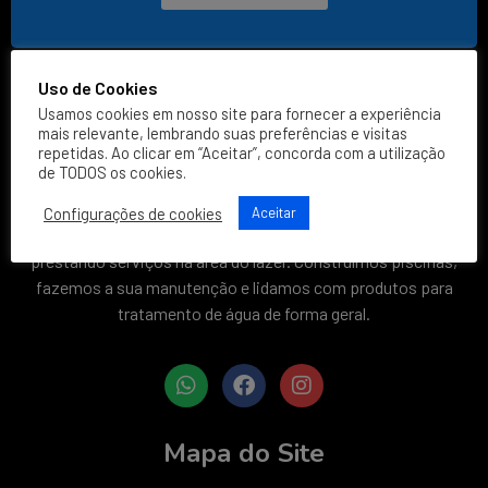
Uso de Cookies
Usamos cookies em nosso site para fornecer a experiência
mais relevante, lembrando suas preferências e visitas
repetidas. Ao clicar em “Aceitar”, concorda com a utilização
de TODOS os cookies.
Configurações de cookies
Aceitar
A
AcquaShow
existe há mais de
33 anos
no mercado,
prestando serviços na área do lazer. Construímos piscinas,
fazemos a sua manutenção e lidamos com produtos para
tratamento de água de forma geral.
Mapa do Site